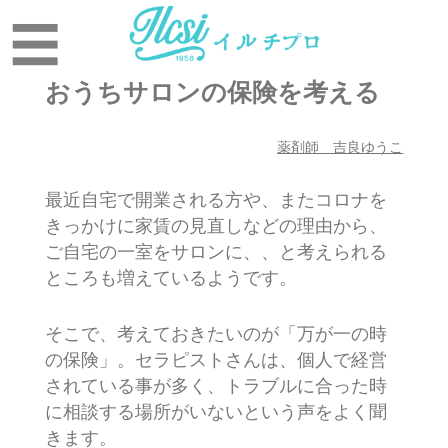
イ
メ
☰
ニ
ル
ュ
おうちサロンの保険を考える
ー
チ
薬剤師 吉良ゆうこ
の
最近自宅で開業される方や、またコロナを
きっかけに家賃の見直しなどの理由から、
プ
ご自宅の一室をサロンに、、と考えられる
ところも増えているようです。
ロ
そこで、考えておきたいのが「万が一の時
用
の保険」。セラピストさんは、個人で経営
されている事が多く、トラブルに合った時
美
に相談する場所がいないという声をよく聞
きます。