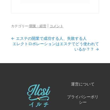
カテゴリー:
開業・経営
|
コメント
投
←
エステの開業で成功する人、失敗する人
エレクトロポレーションはエステでどう使われて
稿
いるか？？
→
ナ
ビ
ゲ
運営について
ー
プライバシーポリ
シ
シー